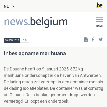
NL
news.
belgium
Main
navigation
MENU
Faceb
Tw
28 FEB 2025
16:54
Inbeslagname marihuana
De Douane heeft op 9 januari 2025, 872 kg
marihuana onderschept in de haven van Antwerpen.
De lading drugs zat verstopt in een container met als
deklading isolatieplaten. De container was afkomstig
uit Canada. De in beslag genomen drugs werden
vernietigd. Er loopt een onderzoek.