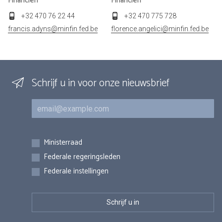
Financiën
Financiën
+32 470 76 22 44
+32 470 775 728
francis.adyns@minfin.fed.be
florence.angelici@minfin.fed.be
Schrijf u in voor onze nieuwsbrief
E-mail
Inschrijvingen
Ministerraad
Federale regeringsleden
Federale instellingen