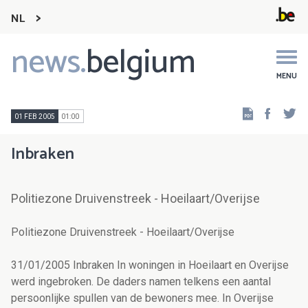
NL
news.
belgium
Main
navigation
MENU
Faceb
Tw
01 FEB 2005
01:00
Inbraken
Politiezone Druivenstreek - Hoeilaart/Overijse
Politiezone Druivenstreek - Hoeilaart/Overijse
31/01/2005 Inbraken In woningen in Hoeilaart en Overijse
werd ingebroken. De daders namen telkens een aantal
persoonlijke spullen van de bewoners mee. In Overijse