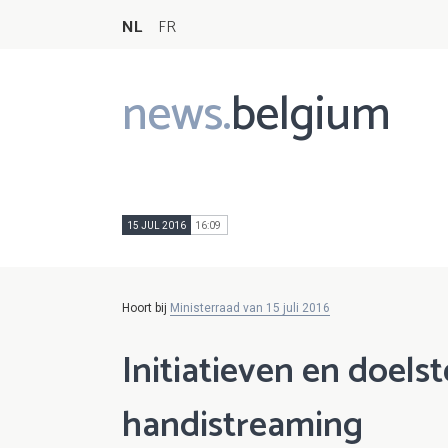
NL
FR
news.
belgium
Main
navigation
15 JUL 2016
16:09
Hoort bij
Ministerraad van 15 juli 2016
Initiatieven en doels
handistreaming