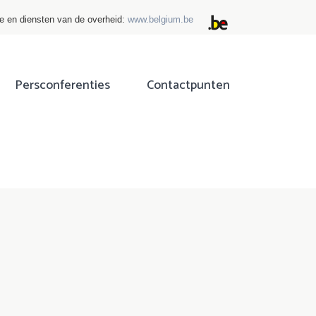
ie en diensten van de overheid:
www.belgium.be
Persconferenties
Contactpunten
ok
tter