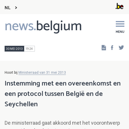
NL
news.
belgium
Main
navigation
MENU
Faceb
Tw
30 MEI 2013
19:24
Hoort bij
Ministerraad van 31 mei 2013
Instemming met een overeenkomst en
een protocol tussen België en de
Seychellen
De ministerraad gaat akkoord met het voorontwerp