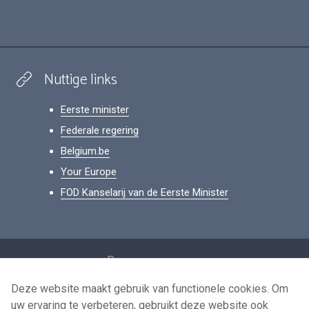
Nuttige links
Eerste minister
Federale regering
Belgium.be
Your Europe
FOD Kanselarij van de Eerste Minister
Footer
Persoonsgegevens
Voorwaarden voor het hergebruik
Deze website maakt gebruik van functionele cookies. Om
uw ervaring te verbeteren, gebruikt deze website ook