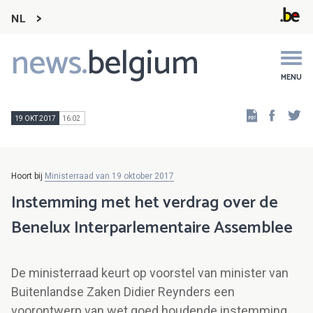
NL
news.
belgium
Main
navigation
MENU
Faceb
Tw
19 OKT 2017
16:02
Hoort bij
Ministerraad van 19 oktober 2017
Instemming met het verdrag over de
Benelux Interparlementaire Assemblee
De ministerraad keurt op voorstel van minister van
Buitenlandse Zaken Didier Reynders een
voorontwerp van wet goed houdende instemming