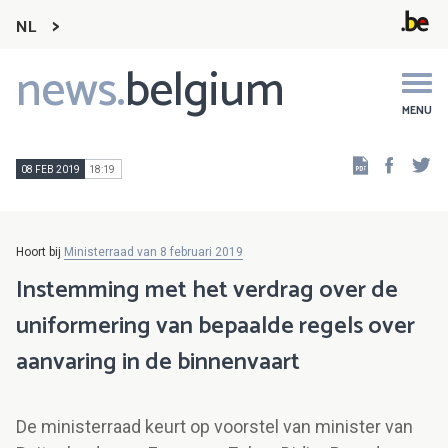
NL
news.
belgium
Main
navigation
MENU
Faceb
Tw
08 FEB 2019
18:19
Hoort bij
Ministerraad van 8 februari 2019
Instemming met het verdrag over de
uniformering van bepaalde regels over
aanvaring in de binnenvaart
De ministerraad keurt op voorstel van minister van