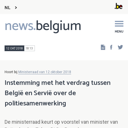
NL
news.
belgium
Main
navigation
MENU
Faceb
Tw
12 OKT 2018
18:13
Hoort bij
Ministerraad van 12 oktober 2018
Instemming met het verdrag tussen
België en Servië over de
politiesamenwerking
De ministerraad keurt op voorstel van minister van