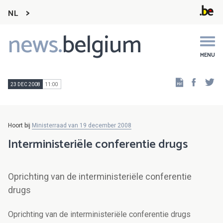
NL
news.
belgium
Main
navigation
MENU
Faceb
Tw
23 DEC 2008
11:00
Hoort bij
Ministerraad van 19 december 2008
Interministeriële conferentie drugs
Oprichting van de interministeriële conferentie
drugs
Oprichting van de interministeriële conferentie drugs