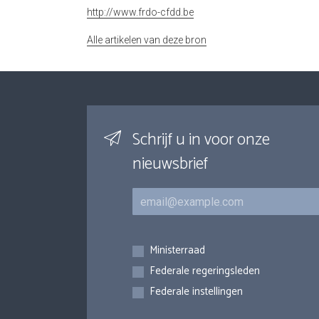
http://www.frdo-cfdd.be
Alle artikelen van deze bron
Schrijf u in voor onze
nieuwsbrief
E-mail
Inschrijvingen
Ministerraad
Federale regeringsleden
Federale instellingen