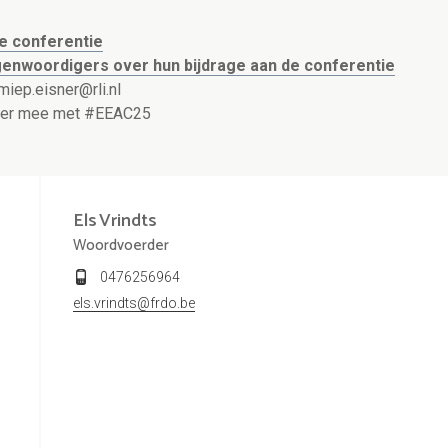
de conferentie
genwoordigers over hun bijdrage aan de conferentie
miep.eisner@rli.nl
itter mee met #EEAC25
Els
Vrindts
Woordvoerder
0476256964
els.vrindts@frdo.be