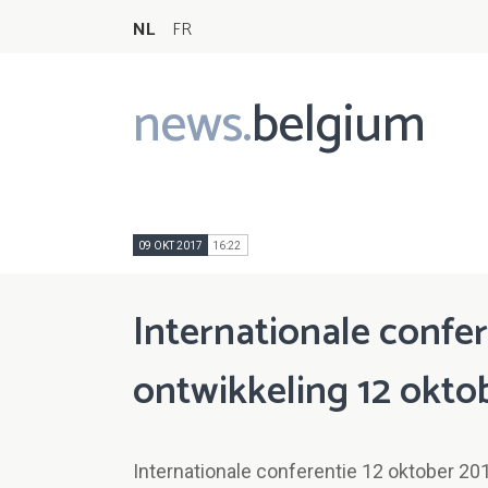
NL
FR
news.
belgium
Main
navigation
09 OKT 2017
16:22
Internationale confe
ontwikkeling 12 okto
Internationale conferentie 12 oktober 20