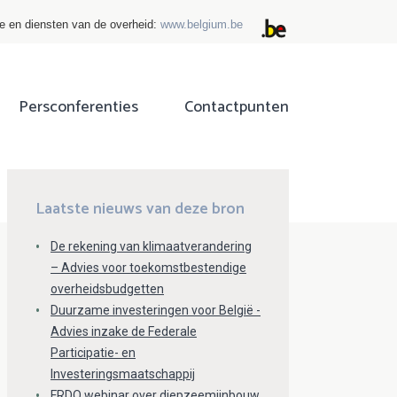
ie en diensten van de overheid:
www.belgium.be
Persconferenties
Contactpunten
ok
tter
Laatste nieuws van deze bron
De rekening van klimaatverandering
– Advies voor toekomstbestendige
overheidsbudgetten
Duurzame investeringen voor België -
Advies inzake de Federale
Participatie- en
Investeringsmaatschappij
FRDO webinar over diepzeemijnbouw