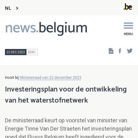
NL
news.
belgium
Main
navigation
MENU
Faceb
Tw
22 DEC 2023
20:41
Hoort bij
Ministerraad van 22 december 2023
Investeringsplan voor de ontwikkeling
van het waterstofnetwerk
De ministerraad keurt op voorstel van minister van
Energie Tinne Van Der Straeten het investeringsplan
goed dat Fluxys Belgium heeft ingediend voor de