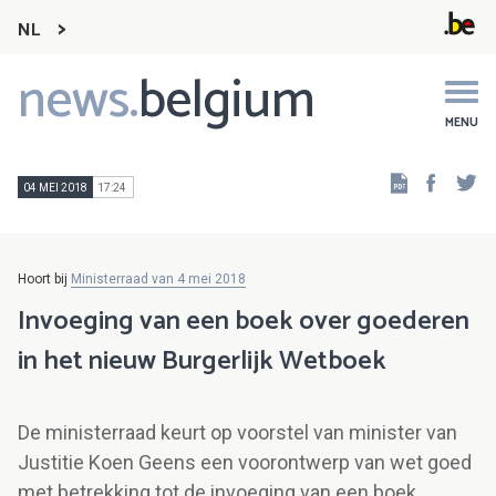
NL
news.
belgium
Main
navigation
MENU
Faceb
Tw
04 MEI 2018
17:24
Hoort bij
Ministerraad van 4 mei 2018
Invoeging van een boek over goederen
in het nieuw Burgerlijk Wetboek
De ministerraad keurt op voorstel van minister van
Justitie Koen Geens een voorontwerp van wet goed
met betrekking tot de invoeging van een boek