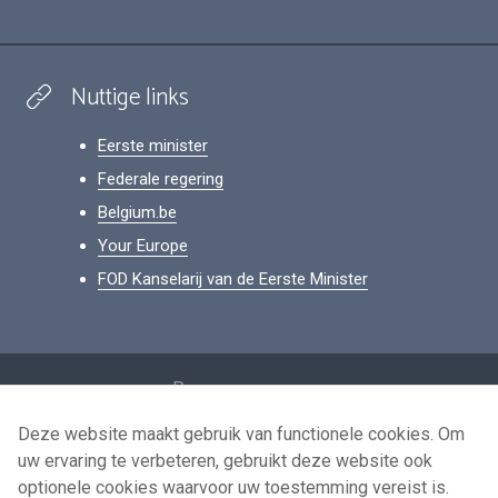
Nuttige links
Eerste minister
Federale regering
Belgium.be
Your Europe
FOD Kanselarij van de Eerste Minister
Footer
Persoonsgegevens
Voorwaarden voor het hergebruik
Deze website maakt gebruik van functionele cookies. Om
uw ervaring te verbeteren, gebruikt deze website ook
Contacteer ons
optionele cookies waarvoor uw toestemming vereist is.