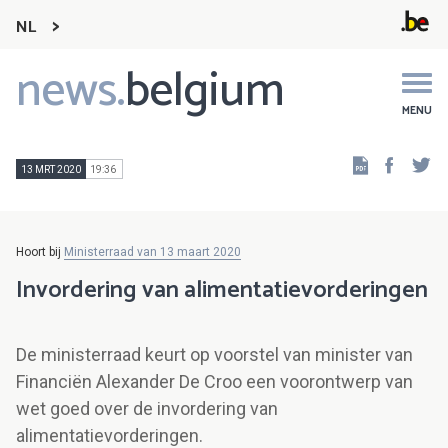
NL
news.
belgium
Main
navigation
MENU
Faceb
Tw
13 MRT 2020
19:36
Hoort bij
Ministerraad van 13 maart 2020
Invordering van alimentatievorderingen
De ministerraad keurt op voorstel van minister van
Financiën Alexander De Croo een voorontwerp van
wet goed over de invordering van
alimentatievorderingen.