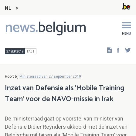
NL
news.
belgium
Main
navigation
MENU
Faceb
Tw
27 SEP 2019
17:31
Hoort bij
Ministerraad van 27 september 2019
Inzet van Defensie als 'Mobile Training
Team' voor de NAVO-missie in Irak
De ministerraad gaat op voorstel van minister van
Defensie Didier Reynders akkoord met de inzet van
Belgische militairen als 'Mobile Training Team' voor