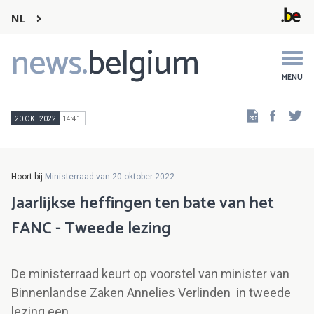
NL
news.
belgium
Main
navigation
MENU
Faceb
Tw
20 OKT 2022
14:41
Hoort bij
Ministerraad van 20 oktober 2022
Jaarlijkse heffingen ten bate van het
FANC - Tweede lezing
De ministerraad keurt op voorstel van minister van
Binnenlandse Zaken Annelies Verlinden in tweede
lezing een