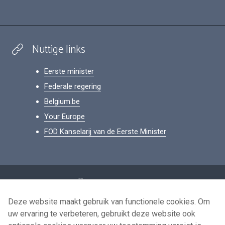
Nuttige links
Eerste minister
Federale regering
Belgium.be
Your Europe
FOD Kanselarij van de Eerste Minister
Footer
Persoonsgegevens
Voorwaarden voor het hergebruik
Deze website maakt gebruik van functionele cookies. Om
uw ervaring te verbeteren, gebruikt deze website ook
Contacteer ons