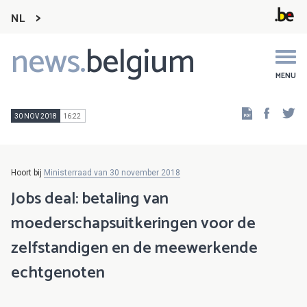
NL
news.
belgium
Main
navigation
MENU
Faceb
Tw
30 NOV 2018
16:22
Hoort bij
Ministerraad van 30 november 2018
Jobs deal: betaling van
moederschapsuitkeringen voor de
zelfstandigen en de meewerkende
echtgenoten