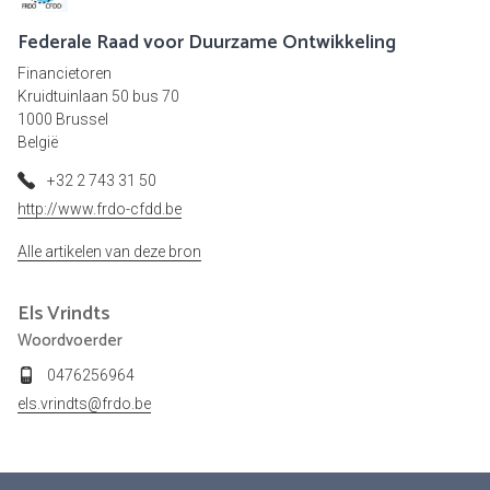
Federale Raad voor Duurzame Ontwikkeling
Financietoren
Kruidtuinlaan 50 bus 70
1000 Brussel
België
+32 2 743 31 50
http://www.frdo-cfdd.be
Alle artikelen van deze bron
Els
Vrindts
Woordvoerder
0476256964
els.vrindts@frdo.be