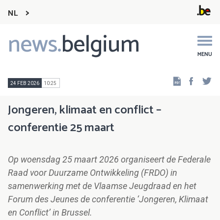
NL
news.
belgium
Main
navigation
MENU
Faceb
Tw
24 FEB 2026
10:25
Jongeren, klimaat en conflict –
conferentie 25 maart
Op woensdag 25 maart 2026 organiseert de Federale
Raad voor Duurzame Ontwikkeling (FRDO) in
samenwerking met de Vlaamse Jeugdraad en het
Forum des Jeunes de conferentie ‘Jongeren, Klimaat
en Conflict’ in Brussel.