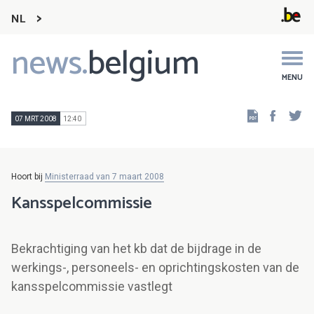
NL
news.
belgium
Main
navigation
MENU
Faceb
Tw
07 MRT 2008
12:40
Hoort bij
Ministerraad van 7 maart 2008
Kansspelcommissie
Bekrachtiging van het kb dat de bijdrage in de
werkings-, personeels- en oprichtingskosten van de
kansspelcommissie vastlegt