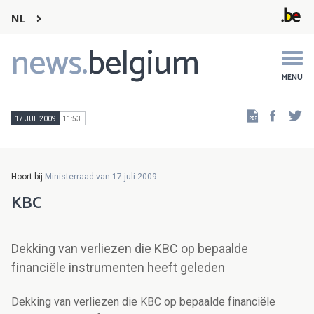
NL
news.
belgium
Main
navigation
MENU
Faceb
Tw
17 JUL 2009
11:53
Hoort bij
Ministerraad van 17 juli 2009
KBC
Dekking van verliezen die KBC op bepaalde
financiële instrumenten heeft geleden
Dekking van verliezen die KBC op bepaalde financiële