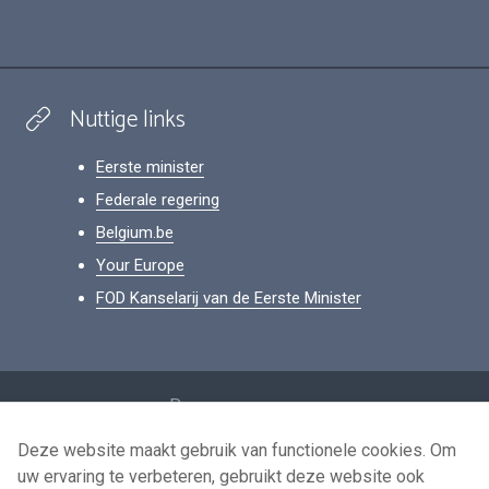
Nuttige links
Eerste minister
Federale regering
Belgium.be
Your Europe
FOD Kanselarij van de Eerste Minister
Footer
Persoonsgegevens
Voorwaarden voor het hergebruik
Deze website maakt gebruik van functionele cookies. Om
uw ervaring te verbeteren, gebruikt deze website ook
Contacteer ons