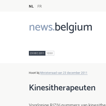
NL
FR
news.
belgium
Main
navigation
23 DEC 2011
10:50
Hoort bij
Ministerraad van 23 december 2011
Kinesitherapeuten
Voorlopige RIZIV-nummers van kinesither