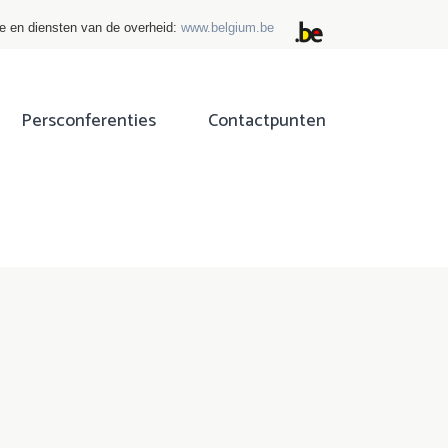
ie en diensten van de overheid:
www.belgium.be
Persconferenties
Contactpunten
ok
tter