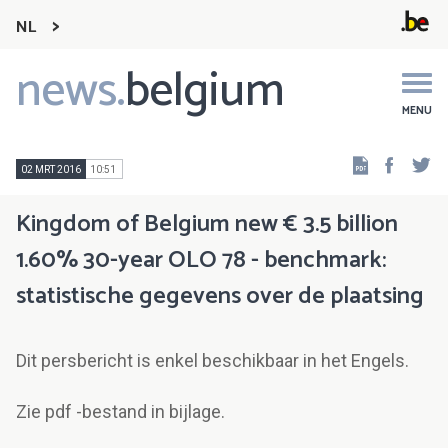
NL
news.
belgium
Main
navigation
MENU
Faceb
Tw
02 MRT 2016
10:51
Kingdom of Belgium new € 3.5 billion
1.60% 30-year OLO 78 - benchmark:
statistische gegevens over de plaatsing
Dit persbericht is enkel beschikbaar in het Engels.
Zie pdf -bestand in bijlage.