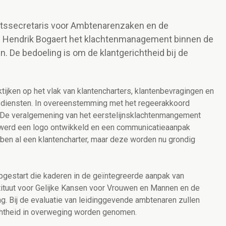
aatssecretaris voor Ambtenarenzaken en de
n Hendrik Bogaert het klachtenmanagement binnen de
 De bedoeling is om de klantgerichtheid bij de
tijken op het vlak van klantencharters, klantenbevragingen en
sdiensten. In overeenstemming met het regeerakkoord
 De veralgemening van het eerstelijnsklachtenmangement
or werd een logo ontwikkeld en een communicatieaanpak
en al een klantencharter, maar deze worden nu grondig
pgestart die kaderen in de geïntegreerde aanpak van
stituut voor Gelijke Kansen voor Vrouwen en Mannen en de
ng. Bij de evaluatie van leidinggevende ambtenaren zullen
ichtheid in overweging worden genomen.