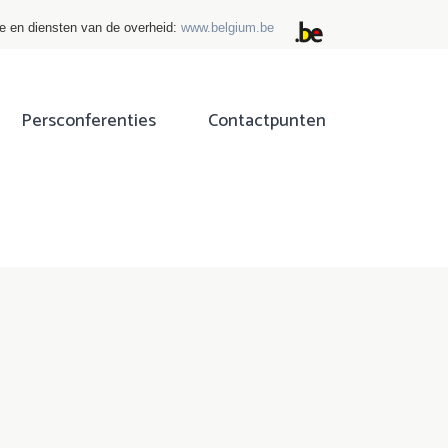
ie en diensten van de overheid:
www.belgium.be
Persconferenties
Contactpunten
ok
tter