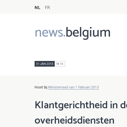
NL
FR
news.
belgium
Main
navigation
31 JAN 2013
18:14
Hoort bij
Ministerraad van 1 februari 2013
Klantgerichtheid in d
overheidsdiensten