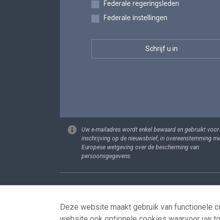
Federale regeringsleden
Federale instellingen
Uw e-mailadres wordt enkel bewaard en gebruikt voor
inschrijving op de nieuwsbrief, in overeenstemming m
Europese wetgeving over de bescherming van
persoonsgegevens.
Footer
Persoonsgege
Deze website maakt gebruik van functionele co
website ook optionele cookies waarvoor uw t