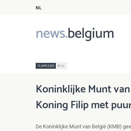
NL
news.
belgium
Main
navigation
15 APR 2025
09:22
Koninklijke Munt van B
Koning Filip met puu
De Koninklijke Munt van België (KMB) ge