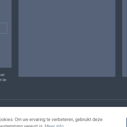
 uw
et de
vens
Voorwaarden voor het hergebruik
Contacteer ons
T
okies. Om uw ervaring te verbeteren, gebruikt deze
oestemming vereist is.
Meer info
.