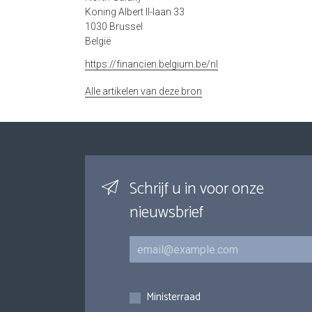
Koning Albert II-laan 33
1030 Brussel
België
https://financien.belgium.be/nl
Alle artikelen van deze bron
Schrijf u in voor onze
nieuwsbrief
E-mail
Inschrijvingen
Ministerraad