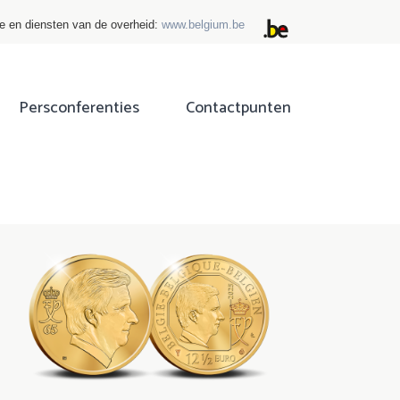
ie en diensten van de overheid:
www.belgium.be
Persconferenties
Contactpunten
ok
tter