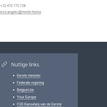
+32 470 775 728
rence.angelici@minfin.fed.be
Nuttige links
Eerste minister
Federale regering
Belgium.be
Your Europe
FOD Kanselarij van de Eerste