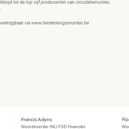
dwijd tot de top vijf producenten van circulatiemunten,
n.
n verkrijgbaar via www.herdenkingsmunten.be
Francis
Adyns
Fl
Woordvoerder (NL) FOD Financiën
Woo