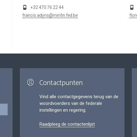
+32 470 76 22 44
francis.adyns@minfin.fed.be
flo
Contactpunten
Vind alle contactgegevens terug van de
woordvoerders van de federale
instellingen en regering.
Raadpleeg de contactenlijst