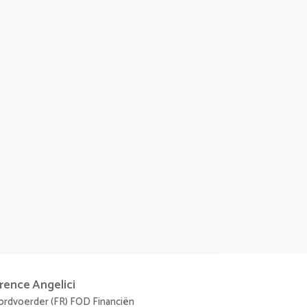
orence
Angelici
rdvoerder (FR) FOD Financiën