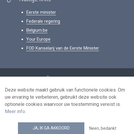
Eerste minister
Federale regering
Belgium.be
Your Europe
FOD Kanselarij van de Eerste Minister
Footer
Persoonsgegevens
Voorwaarden voor het hergebruik
Deze website maakt gebruik van functionele cookies. Om
uw ervaring te verbeteren, gebruikt deze website ook
Contacteer ons
optionele cookies waarvoor uw toestemming vereist is.
Toegankelijkheid
Meer info
.
news.belgium RSS feed
JA, IK GA AKKOORD
Neen, bedankt