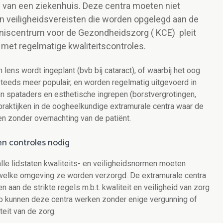
n van een ziekenhuis. Deze centra moeten niet
 en veiligheidsvereisten die worden opgelegd aan de
nniscentrum voor de Gezondheidszorg ( KCE) pleit
 met regelmatige kwaliteitscontroles.
 lens wordt ingeplant (bvb bij cataract), of waarbij het oog
steeds meer populair, en worden regelmatig uitgevoerd in
an spataders en esthetische ingrepen (borstvergrotingen,
 praktijken in de oogheelkundige extramurale centra waar de
en zonder overnachting van de patiënt.
en controles nodig
alle lidstaten kwaliteits- en veiligheidsnormen moeten
n welke omgeving ze worden verzorgd. De extramurale centra
 aan de strikte regels m.b.t. kwaliteit en veiligheid van zorg
Zo kunnen deze centra werken zonder enige vergunning of
teit van de zorg.