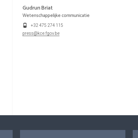
Gudrun
Briat
Wetenschappelijke communicatie
+32 475 274 115
press@kce.fgov.be