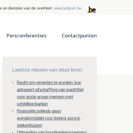
ie en diensten van de overheid:
www.belgium.be
Persconferenties
Contactpunten
ok
tter
Laatste nieuws van deze bron
Recht om vergeten te worden: kce
adviseert afschaffing van wachttijd
voor grote groep mensen met
schildklierkanker
Financiële prikkels geen
wondermiddel voor betere zorg in
ziekenhuizen
Uitbreiding van borstkankerscreening