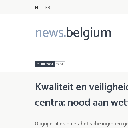
NL
FR
news.
belgium
Main
navigation
01 JUL 2014
02:04
Kwaliteit en veilighei
centra: nood aan wett
Oogoperaties en esthetische ingrepen geb