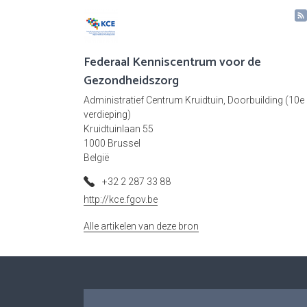
Federaal Kenniscentrum voor de
Gezondheidszorg
Administratief Centrum Kruidtuin, Doorbuilding (10e
verdieping)
Kruidtuinlaan 55
1000 Brussel
België
+32 2 287 33 88
http://kce.fgov.be
Alle artikelen van deze bron