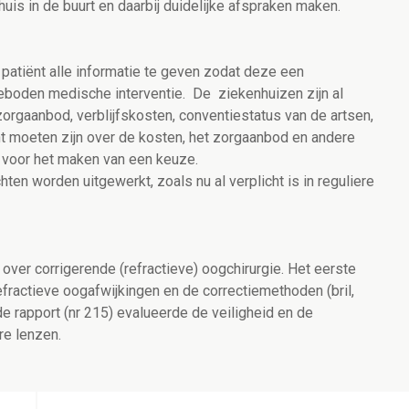
s in de buurt en daarbij duidelijke afspraken maken.
e patiënt alle informatie te geven zodat deze een
oden medische interventie. De ziekenhuizen zijn al
zorgaanbod, verblijfskosten, conventiestatus van de artsen,
t moeten zijn over de kosten, het zorgaanbod en andere
t voor het maken van een keuze.
ten worden uitgewerkt, zoals nu al verplicht is in reguliere
 over corrigerende (refractieve) oogchirurgie. Het eerste
efractieve oogafwijkingen en de correctiemethoden (bril,
de rapport (nr 215) evalueerde de veiligheid en de
re lenzen.