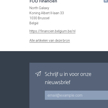
FOD Financiën
North Galaxy
Koning Albert II-laan 33
1030 Brussel
België
https://financien.belgium.be/nl
Alle artikelen van deze bron
Schrijf u in voor onze
nieuwsbrief
E-mail