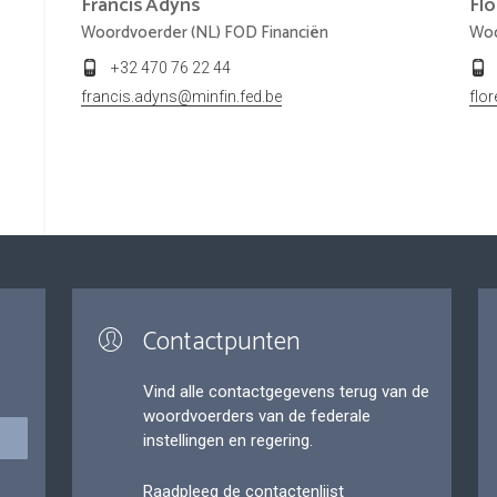
Francis
Adyns
Fl
Woordvoerder (NL) FOD Financiën
Woo
+32 470 76 22 44
francis.adyns@minfin.fed.be
flo
Contactpunten
Vind alle contactgegevens terug van de
woordvoerders van de federale
instellingen en regering.
Raadpleeg de contactenlijst