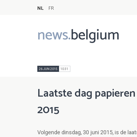
NL
FR
news.
belgium
Main
navigation
26 JUN 2015
10:31
Laatste dag papieren 
2015
Volgende dinsdag, 30 juni 2015, is de laa