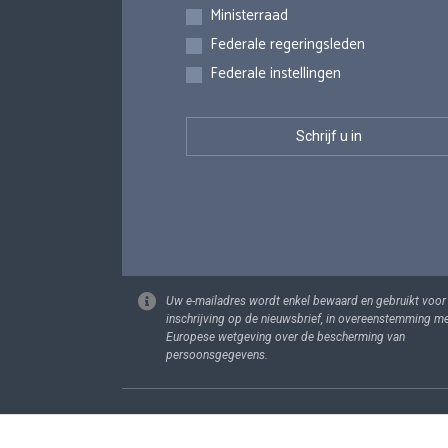
Inschrijvingen
Ministerraad
Federale regeringsleden
Federale instellingen
Uw e-mailadres wordt enkel bewaard en gebruikt voor
inschrijving op de nieuwsbrief, in overeenstemming m
Europese wetgeving over de bescherming van
persoonsgegevens.
Footer
Persoonsgege