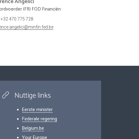
orence
Angelici
rdvoerder (FR) FOD Financiën
+32 470 775 728
rence.angelici@minfin.fed.be
Nuttige links
Eerste minister
Federale regering
Belgium.be
Your Europe