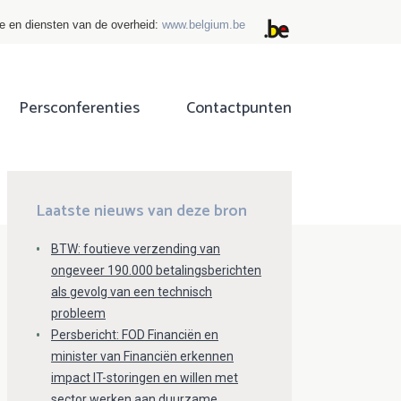
ie en diensten van de overheid:
www.belgium.be
Persconferenties
Contactpunten
ok
tter
Laatste nieuws van deze bron
BTW: foutieve verzending van
ongeveer 190.000 betalingsberichten
als gevolg van een technisch
probleem
Persbericht: FOD Financiën en
minister van Financiën erkennen
impact IT-storingen en willen met
sector werken aan duurzame