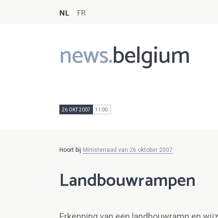
NL
FR
news.
belgium
Main
navigation
26 OKT 2007
11:00
Hoort bij
Ministerraad van 26 oktober 2007
Landbouwrampen
Erkenning van een landbouwramp en wijz