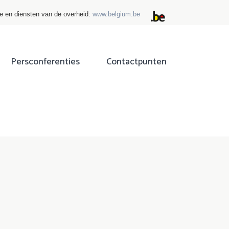
ie en diensten van de overheid:
www.belgium.be
Persconferenties
Contactpunten
ok
tter