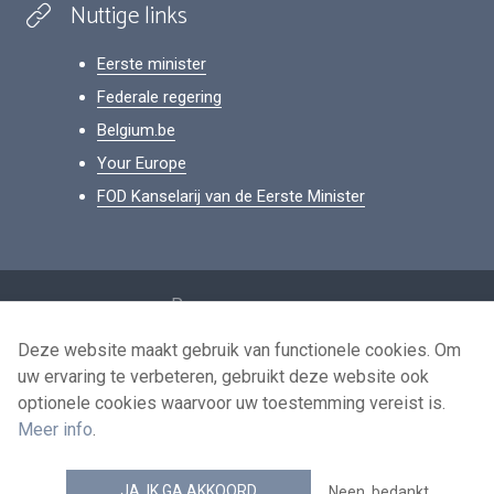
Nuttige links
Eerste minister
Federale regering
Belgium.be
Your Europe
FOD Kanselarij van de Eerste Minister
Footer
Persoonsgegevens
Voorwaarden voor het hergebruik
Deze website maakt gebruik van functionele cookies. Om
uw ervaring te verbeteren, gebruikt deze website ook
Contacteer ons
optionele cookies waarvoor uw toestemming vereist is.
Toegankelijkheid
Meer info
.
news.belgium RSS feed
JA, IK GA AKKOORD
Neen, bedankt