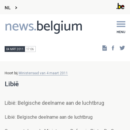
NL
news.
belgium
Main
navigation
MENU
Faceb
Tw
04 MRT 2011
17:06
Hoort bij
Ministerraad van 4 maart 2011
Libië
Libië: Belgische deelname aan de luchtbrug
Libië: Belgische deelname aan de luchtbrug