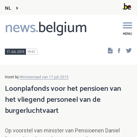
NL
news.
belgium
Main
navigation
MENU
Faceb
Tw
17 JUL 2015
19:01
Hoort bij
Ministerraad van 17 juli 2015
Loonplafonds voor het pensioen van
het vliegend personeel van de
burgerluchtvaart
Op voorstel van minister van Pensioenen Daniel