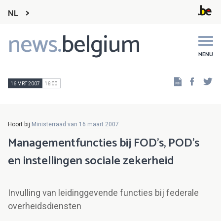
NL
news.
belgium
Main
navigation
MENU
Faceb
Tw
16 MRT 2007
16:00
Hoort bij
Ministerraad van 16 maart 2007
Managementfuncties bij FOD's, POD's
en instellingen sociale zekerheid
Invulling van leidinggevende functies bij federale
overheidsdiensten