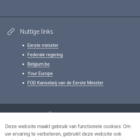
Nuttige links
Eerste minister
Federale regering
Belgium.be
Your Europe
FOD Kanselarij van de Eerste Minister
Footer
Persoonsgegevens
Voorwaarden voor het hergebruik
Deze website maakt gebruik van functionele cookies. Om
uw ervaring te verbeteren, gebruikt deze website ook
Contacteer ons