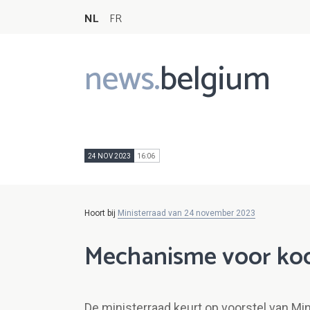
NL
FR
news.
belgium
Main
navigation
24 NOV 2023
16:06
Hoort bij
Ministerraad van 24 november 2023
Mechanisme voor koo
De ministerraad keurt op voorstel van Mi