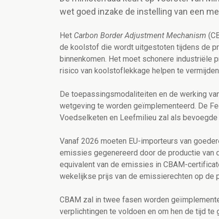
wet goed inzake de instelling van een m
Het
Carbon Border Adjustment Mechanism
(CB
de koolstof die wordt uitgestoten tijdens de 
binnenkomen. Het moet schonere industriële pr
risico van koolstoflekkage helpen te vermijden
De toepassingsmodaliteiten en de werking van
wetgeving te worden geïmplementeerd. De Fed
Voedselketen en Leefmilieu zal als bevoegde a
Vanaf 2026 moeten EU-importeurs van goedere
emissies gegenereerd door de productie van d
equivalent van de emissies in CBAM-certifica
wekelijkse prijs van de emissierechten op de 
CBAM zal in twee fasen worden geïmplementee
verplichtingen te voldoen en om hen de tijd te