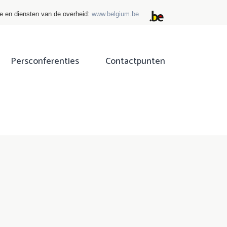
ie en diensten van de overheid:
www.belgium.be
Persconferenties
Contactpunten
ok
tter