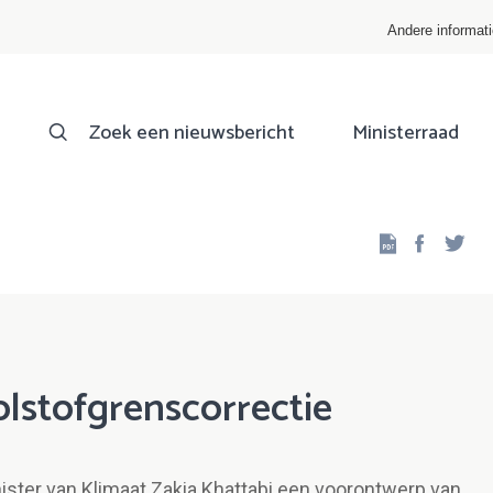
Andere informat
Zoek een nieuwsbericht
Ministerraad
Facebo
Twi
lstofgrenscorrectie
nister van Klimaat Zakia Khattabi een voorontwerp van