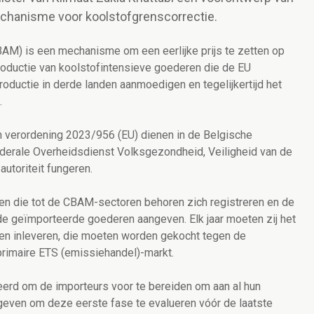
echanisme voor koolstofgrenscorrectie.
AM) is een mechanisme om een eerlijke prijs te zetten op
productie van koolstofintensieve goederen die de EU
oductie in derde landen aanmoedigen en tegelijkertijd het
.
 verordening 2023/956 (EU) dienen in de Belgische
erale Overheidsdienst Volksgezondheid, Veiligheid van de
utoriteit fungeren.
n die tot de CBAM-sectoren behoren zich registreren en de
e geïmporteerde goederen aangeven. Elk jaar moeten zij het
ten inleveren, die moeten worden gekocht tegen de
primaire ETS (emissiehandel)-markt.
rd om de importeurs voor te bereiden om aan al hun
 geven om deze eerste fase te evalueren vóór de laatste