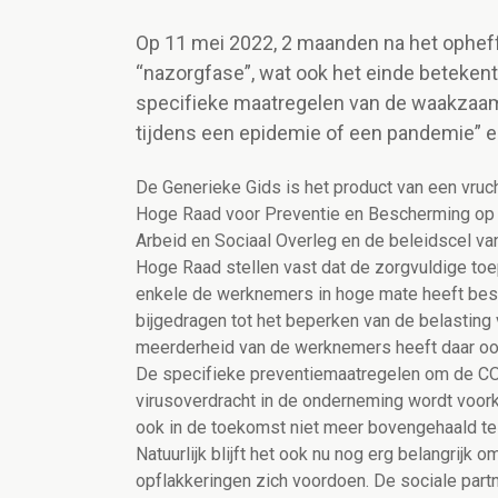
Op 11 mei 2022, 2 maanden na het opheff
“nazorgfase”, wat ook het einde beteken
specifieke maatregelen van de waakzaam
tijdens een epidemie of een pandemie” e
De Generieke Gids is het product van een vru
Hoge Raad voor Preventie en Bescherming op 
Arbeid en Sociaal Overleg en de beleidscel van
Hoge Raad stellen vast dat de zorgvuldige to
enkele de werknemers in hoge mate heeft besc
bijgedragen tot het beperken van de belasting
meerderheid van de werknemers heeft daar ook 
De specifieke preventiemaatregelen om de CO
virusoverdracht in de onderneming wordt voork
ook in de toekomst niet meer bovengehaald t
Natuurlijk blijft het ook nu nog erg belangrijk 
opflakkeringen zich voordoen. De sociale pa