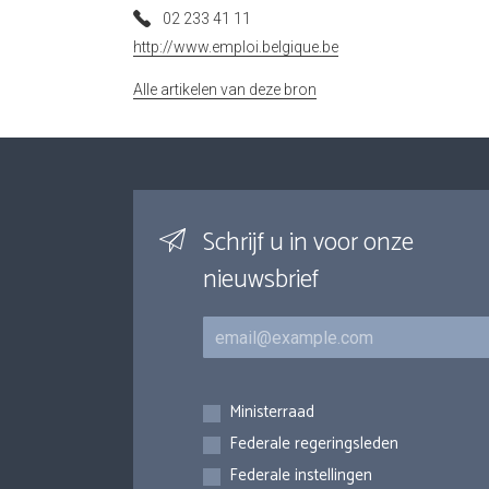
02 233 41 11
http://www.emploi.belgique.be
Alle artikelen van deze bron
Schrijf u in voor onze
nieuwsbrief
E-mail
Inschrijvingen
Ministerraad
Federale regeringsleden
Federale instellingen