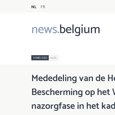
NL
FR
news.
belgium
Main
navigation
10 MEI 2022
16:20
Mededeling van de H
Bescherming op het 
nazorgfase in het kad