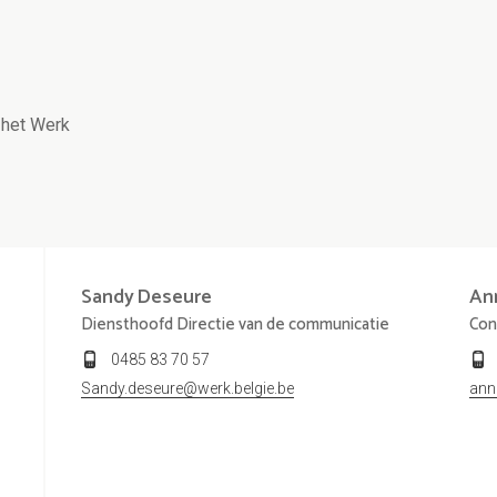
 het Werk
Sandy
Deseure
An
Diensthoofd Directie van de communicatie
Con
0485 83 70 57
Sandy.deseure@werk.belgie.be
ann