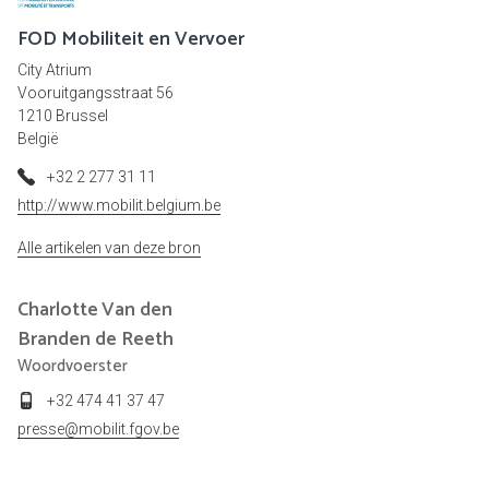
FOD Mobiliteit en Vervoer
City Atrium
Vooruitgangsstraat 56
1210 Brussel
België
+32 2 277 31 11
http://www.mobilit.belgium.be
Alle artikelen van deze bron
Charlotte
Van den
Branden de Reeth
Woordvoerster
+32 474 41 37 47
presse@mobilit.fgov.be