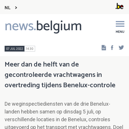
NL
news.
belgium
Main
navigation
MENU
Faceb
Tw
07 JUL 2022
14:30
Meer dan de helft van de
gecontroleerde vrachtwagens in
overtreding tijdens Benelux-controle
De weginspectiediensten van de drie Benelux-
landen hebben samen op dinsdag 5 juli, op
verschillende locaties in de Benelux, controles
uitgevoerd op het transport met vrachtwagens. Doel