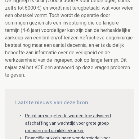
De ingreep is duur (2000 à 3000 € voor beide ogen, soms
zelfs tot 6000 €) en wordt niet terugbetaald, wat voor velen
een obstakel vormt. Toch wordt de operatie door
sommigen gezien als een investering die op langere
termijn (4-6 jaar) voordeliger kan zijn dan de herhaaldelijke
aankoop van een bril en/of lenzen.Refractieve oogchirurgie
bestaat nog maar een aantal decennia, en er is duidelijk
behoefte aan informatie over de veiligheid en de
werkzaamheid van de ingrepen, ook op lange termijn. Dit
najaar zal het KCE een antwoord op deze vragen proberen
te geven.
Laatste nieuws van deze bron
Recht om vergeten te worden: kce adviseert
afschaffing van wachttijd voor grote groep
mensen met schildklierkanker
Financiële prikkels geen wondermiddel voor