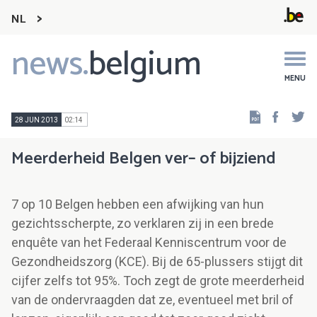
NL
news.
belgium
Main
navigation
MENU
Faceb
Tw
28 JUN 2013
02:14
Meerderheid Belgen ver– of bijziend
7 op 10 Belgen hebben een afwijking van hun
gezichtsscherpte, zo verklaren zij in een brede
enquête van het Federaal Kenniscentrum voor de
Gezondheidszorg (KCE). Bij de 65-plussers stijgt dit
cijfer zelfs tot 95%. Toch zegt de grote meerderheid
van de ondervraagden dat ze, eventueel met bril of