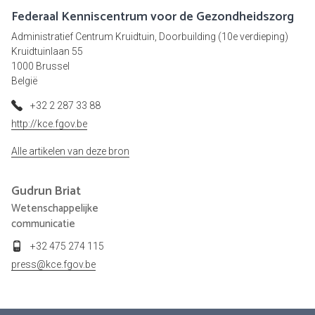
Federaal Kenniscentrum voor de Gezondheidszorg
Administratief Centrum Kruidtuin, Doorbuilding (10e verdieping)
Kruidtuinlaan 55
1000 Brussel
België
+32 2 287 33 88
http://kce.fgov.be
Alle artikelen van deze bron
Gudrun
Briat
Wetenschappelijke
communicatie
+32 475 274 115
press@kce.fgov.be