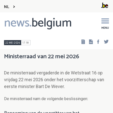
NL
news.
belgium
Main
navigation
MENU
Faceb
Tw
22 MEI 2026
17:18
Ministerraad van 22 mei 2026
De ministerraad vergaderde in de Wetstraat 16 op
vrijdag 22 mei 2026 onder het voorzitterschap van
eerste minister Bart De Wever.
De ministerraad nam de volgende beslissingen: