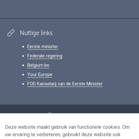
Nuttige links
Eerste minister
Federale regering
Belgium.be
Your Europe
FOD Kanselarij van de Eerste Minister
Footer
Persoonsgegevens
Voorwaarden voor het hergebruik
Deze website maakt gebruik van functionele cookies. Om
uw ervaring te verbeteren, gebruikt deze website ook
Contacteer ons