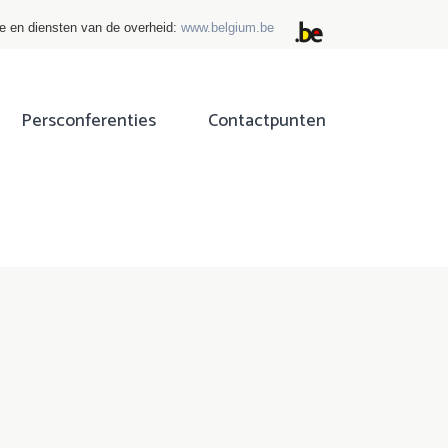
ie en diensten van de overheid:
www.belgium.be
Persconferenties
Contactpunten
ok
tter