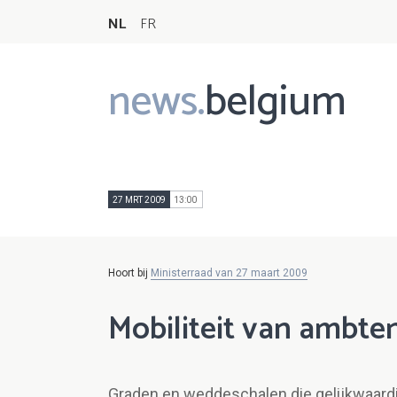
NL
FR
news.
belgium
Main
navigation
27 MRT 2009
13:00
Hoort bij
Ministerraad van 27 maart 2009
Mobiliteit van ambte
Graden en weddeschalen die gelijkwaardig