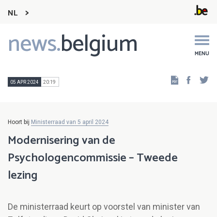
NL
news.
belgium
Main
navigation
MENU
Faceb
Tw
05 APR 2024
20:19
Hoort bij
Ministerraad van 5 april 2024
Modernisering van de
Psychologencommissie – Tweede
lezing
De ministerraad keurt op voorstel van minister van