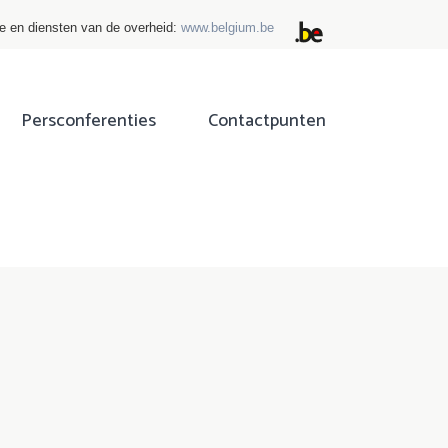
ie en diensten van de overheid:
www.belgium.be
Persconferenties
Contactpunten
ok
tter