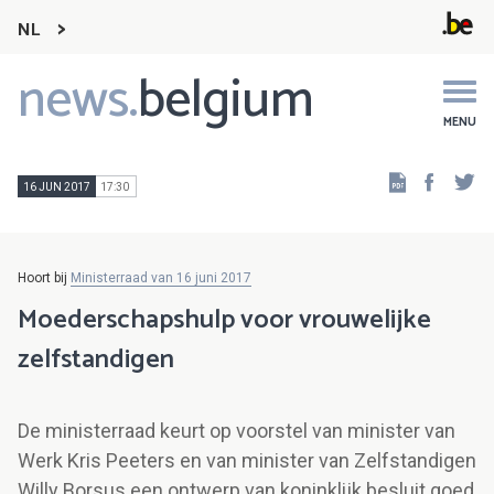
NL
news.
belgium
Main
navigation
MENU
Faceb
Tw
16 JUN 2017
17:30
Hoort bij
Ministerraad van 16 juni 2017
Moederschapshulp voor vrouwelijke
zelfstandigen
De ministerraad keurt op voorstel van minister van
Werk Kris Peeters en van minister van Zelfstandigen
Willy Borsus een ontwerp van koninklijk besluit goed