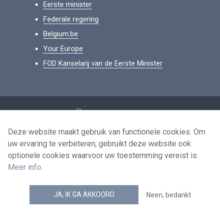
Eerste minister
Federale regering
Belgium.be
Your Europe
FOD Kanselarij van de Eerste Minister
Footer
Persoonsgegevens
Voorwaarden voor het hergebruik
Deze website maakt gebruik van functionele cookies. Om
uw ervaring te verbeteren, gebruikt deze website ook
Contacteer ons
optionele cookies waarvoor uw toestemming vereist is.
Toegankelijkheid
Meer info
.
news.belgium RSS feed
JA, IK GA AKKOORD
Neen, bedankt
© 2026 - news.belgium.be