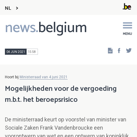
NL
news.
belgium
Main
navigation
MENU
Faceb
Tw
04 JUN 2021
15:58
Hoort bij
Ministerraad van 4 juni 2021
Mogelijkheden voor de vergoeding
m.b.t. het beroepsrisico
De ministerraad keurt op voorstel van minister van
Sociale Zaken Frank Vandenbroucke een
voorontwerp van wet en een ontwerp van koninklijk