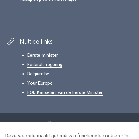
Nuttige links
Eerste minister
Federale regering
Belgium.be
Your Europe
FOD Kanselarij van de Eerste Minister
Footer
Persoonsgegevens
Voorwaarden voor het hergebruik
Deze website maakt gebruik van functionele cookies. Om