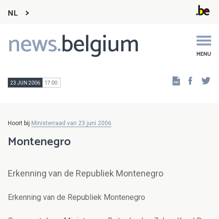
NL
news.
belgium
Main
navigation
MENU
Faceb
Tw
23 JUN 2006
17:00
Hoort bij
Ministerraad van 23 juni 2006
Montenegro
Erkenning van de Republiek Montenegro
Erkenning van de Republiek Montenegro