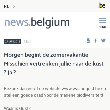
NL
news.
belgium
Main
navigation
MENU
Faceb
Tw
29 JUN 2012
11:32
Morgen begint de zomervakantie.
Misschien vertrekken jullie naar de kust
? Ja ?
Bezoek dan eerst de website www.waarisgust.be en
stel een goede daad voor de mariene biodiversiteit!
Waar is Gust?