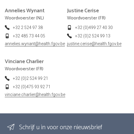
Annelies
Wynant
Justine
Cerise
Woordvoerster (NL)
Woordvoerster (FR)
+32 2 524 97 38
+32 (0)499 27 40 30
+32 485 73 44 05
+32 (0)2 524 99 13
annelies.wynant@health.fgov.be
justine.cerise@health.fgov.be
Vinciane
Charlier
Woordvoerster (FR)
+32 (0)2 524 99 21
+32 (0)475 93 92 71
vinciane.charlier@health.fgov.be
Schrijf u in voor onze nieuwsbrief