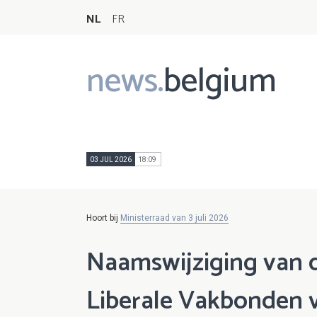
NL
FR
news.
belgium
Main
navigation
03 JUL 2026
18:09
Hoort bij
Ministerraad van 3 juli 2026
Naamswijziging van 
Liberale Vakbonden 