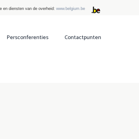
ie en diensten van de overheid:
www.belgium.be
Persconferenties
Contactpunten
ok
tter