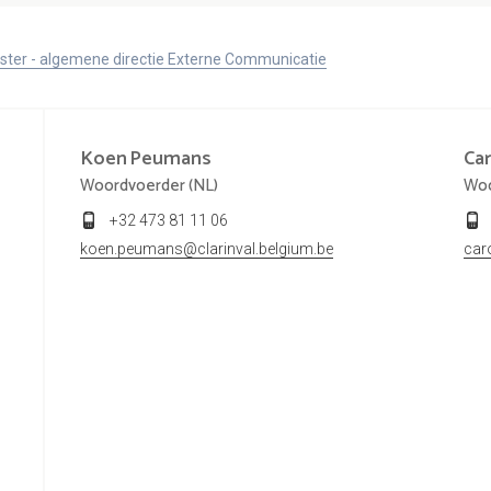
ister - algemene directie Externe Communicatie
Koen
Peumans
Car
Woordvoerder (NL)
Woo
+32 473 81 11 06
koen.peumans@clarinval.belgium.be
car