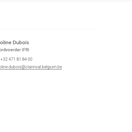
oline
Dubois
rdvoerder (FR)
+32 471 81 84 00
oline.dubois@clarinval.belgium.be