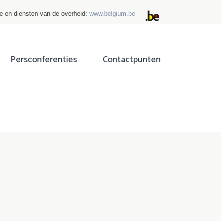
ie en diensten van de overheid:
www.belgium.be
Persconferenties
Contactpunten
ok
tter