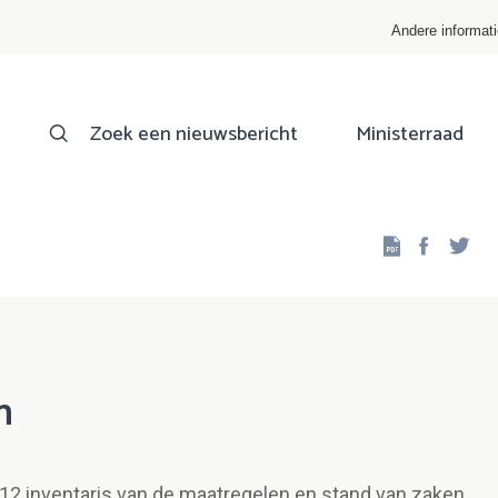
Andere informat
Zoek een nieuwsbericht
Ministerraad
Facebo
Twi
n
012 inventaris van de maatregelen en stand van zaken