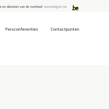
ie en diensten van de overheid:
www.belgium.be
Persconferenties
Contactpunten
ok
tter