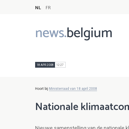
NL
FR
news.
belgium
Main
navigation
18 APR 2008
12:27
Hoort bij
Ministerraad van 18 april 2008
Nationale klimaatco
Nieuwe samenstelling van de nationale 