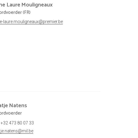
ne Laure
Mouligneaux
rdvoerder (FR)
e-laure.mouligneaux@premier.be
atje
Natens
rdvoerder
+32 473 80 07 33
tje.natens@mil.be