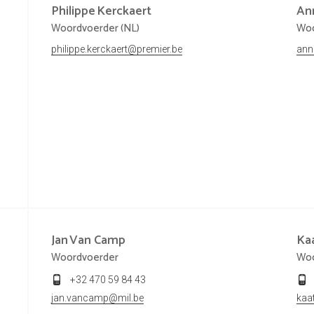
Philippe
Kerckaert
An
Woordvoerder (NL)
Woo
philippe.kerckaert@premier.be
ann
Jan
Van Camp
Ka
Woordvoerder
Woo
+32 470 59 84 43
jan.vancamp@mil.be
kaa