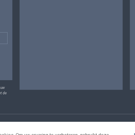
 uw
et de
vens
Voorwaarden voor het hergebruik
Contacteer ons
T