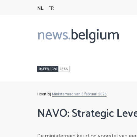
NL
FR
news.
belgium
Main
navigation
06 FEB 2026
15:56
Hoort bij
Ministerraad van 6 februari 2026
NAVO: Strategic Lev
De ministerraad keurt op voorstel van ee