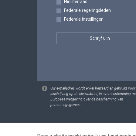
Ministerraad
Federale regeringsleden
Federale instellingen
Uw e-mailadres wordt enkel bewaard en gebruikt voor
inschrijving op de nieuwsbrief, in overeenstemming m
Europese wetgeving over de bescherming van
persoonsgegevens.
Footer
Persoonsgege