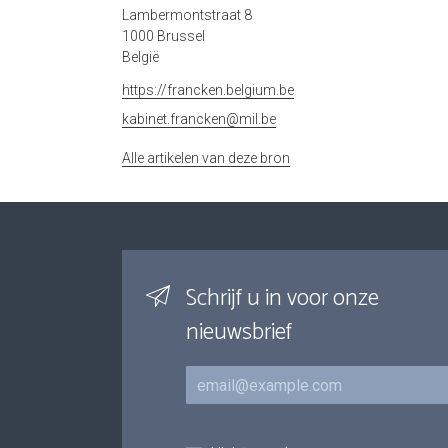
Lambermontstraat 8
1000 Brussel
België
https://francken.belgium.be
kabinet.francken@mil.be
Alle artikelen van deze bron
Schrijf u in voor onze
nieuwsbrief
E-mail
Inschrijvingen