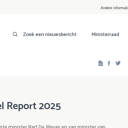
Andere informat
Zoek een nieuwsbericht
Ministerraad
Facebo
Twi
el Report 2025
rste minister Bart De Wever en van minister van