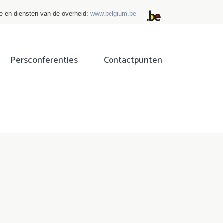
ie en diensten van de overheid:
www.belgium.be
Persconferenties
Contactpunten
ok
tter