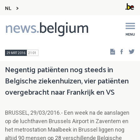
NL
news.
belgium
Main
navigation
MENU
Faceb
Tw
29 MRT 2016
21:01
Negentig patiënten nog steeds in
Belgische ziekenhuizen, vier patiënten
overgebracht naar Frankrijk en VS
BRUSSEL, 29/03/2016.- Een week na de aanslagen
op de luchthaven Brussels Airport in Zaventem en
het metrostation Maalbeek in Brussel liggen nog
altijd 90 mensen op 28 verschillende Belgische