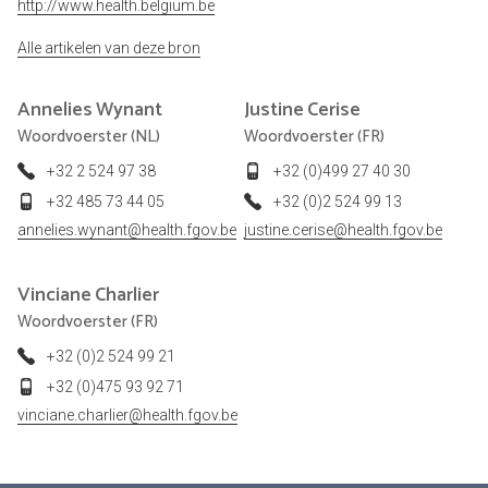
http://www.health.belgium.be
Alle artikelen van deze bron
Annelies
Wynant
Justine
Cerise
Woordvoerster (NL)
Woordvoerster (FR)
+32 2 524 97 38
+32 (0)499 27 40 30
+32 485 73 44 05
+32 (0)2 524 99 13
annelies.wynant@health.fgov.be
justine.cerise@health.fgov.be
Vinciane
Charlier
Woordvoerster (FR)
+32 (0)2 524 99 21
+32 (0)475 93 92 71
vinciane.charlier@health.fgov.be