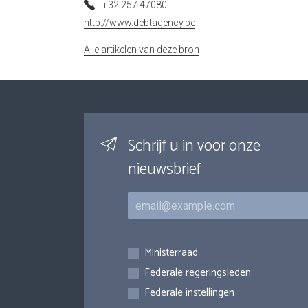
+32 257 47080
http://www.debtagency.be
Alle artikelen van deze bron
Schrijf u in voor onze
nieuwsbrief
E-mail
Inschrijvingen
Ministerraad
Federale regeringsleden
Federale instellingen