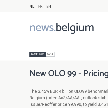
NL
FR
EN
news.
belgium
Main
navigation
16 MEI 2023
16:14
New OLO 99 - Pricin
The 3.45% EUR 4 billion OLO99 benchmark
Belgium (rated Aa3/AA/AA-; outlook stabl
Issue/Reoffer price 99.990, to yield 3.4