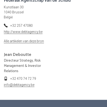
Federaal Agentschap van de Schuld
Kunstlaan 30
1040 Brussel
België
+32 257 47080
http://www.debtagency.be
Alle artikelen van deze bron
Jean
Deboutte
Directeur Strategy, Risk
Management & Investor
Relations
+32 470 74 72 79
info@debtagency.be