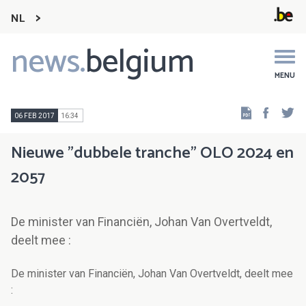
NL
news.
belgium
Main
navigation
MENU
Faceb
Tw
06 FEB 2017
16:34
Nieuwe "dubbele tranche" OLO 2024 en
2057
De minister van Financiën, Johan Van Overtveldt,
deelt mee :
De minister van Financiën, Johan Van Overtveldt, deelt mee
: