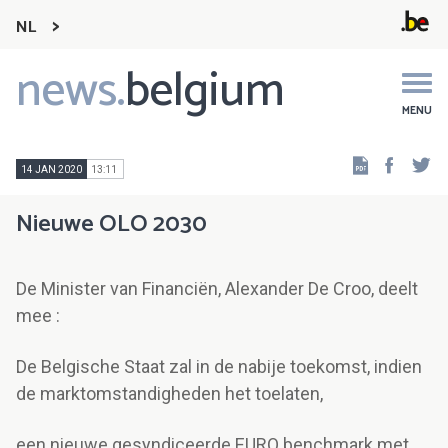
NL
news.
belgium
Main
navigation
MENU
Faceb
Tw
14 JAN 2020
13:11
Nieuwe OLO 2030
De Minister van Financiën, Alexander De Croo, deelt
mee :
De Belgische Staat zal in de nabije toekomst, indien
de marktomstandigheden het toelaten,
een nieuwe gesyndiceerde EURO benchmark met