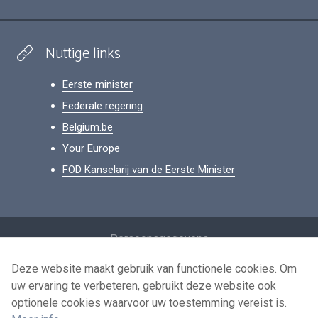
Nuttige links
Eerste minister
Federale regering
Belgium.be
Your Europe
FOD Kanselarij van de Eerste Minister
Footer
Persoonsgegevens
Voorwaarden voor het hergebruik
Deze website maakt gebruik van functionele cookies. Om
uw ervaring te verbeteren, gebruikt deze website ook
Contacteer ons
optionele cookies waarvoor uw toestemming vereist is.
Toegankelijkheid